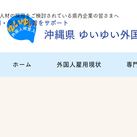
人材の採用をご
検討されている県内企業の皆さまへ
用・受入・定着
をサポート
沖縄県 ゆいゆい外
ホーム
外国人雇用現状
専