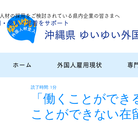
人材の採用をご
検討されている県内企業の皆さまへ
用・受入・定着
をサポート
沖縄県 ゆいゆい外
ホーム
外国人雇用現状
専
読了時間: 1分
「働くことができ
ことができない在