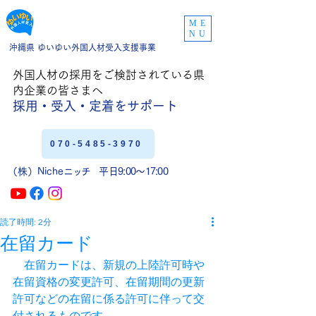
ME
NU
沖縄県 ゆいゆい外国人材受入支援事業
外国人材の採用をご
検討されている県
内企業の皆さまへ
採用・受入・定着
をサポート
070-5485-3970
（株）Niche
ニッチ
平日9:00〜17:00
読了時間: 2分
在留カード
　在留カードは、新規の上陸許可時や
在留資格の変更許可、在留期間の更新
許可などの在留に係る許可に伴って交