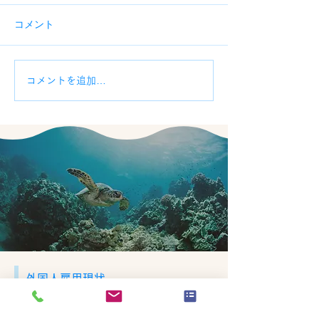
コメント
在留資格につい
「働くことができる在留
コメントを追加…
資格」と「働くことがで
きない在留資格」
外国人雇用現状
沖縄県外国人雇用現状