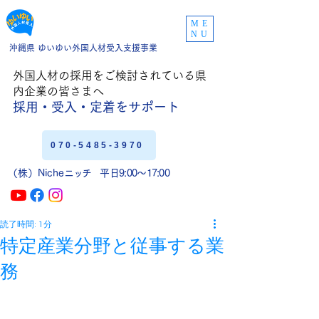
ME
NU
沖縄県 ゆいゆい外国人材受入支援事業
外国人材の採用をご
検討されている県
内企業の皆さまへ
採用・受入・定着
をサポート
070-5485-3970
（株）Niche
ニッチ
平日9:00〜17:00
読了時間: 1分
特定産業分野と従事する業
務