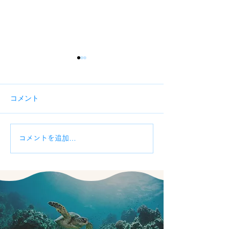
コメント
沖縄県外国人雇用の現状
「働くことがで
コメントを追加…
資格」と「働く
きない在留資格