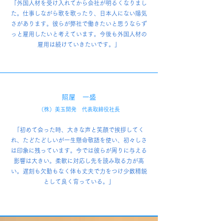
「外国人材を受け入れてから会社が明るくなりまし
た。仕事しながら歌を歌ったり、日本人にない陽気
さがあります。彼らが弊社で働きたいと思うならず
っと雇用したいと考えています。今後も外国人材の
雇用は続けていきたいです。」
照屋 一盛
（株）美玉開発 代表取締役社長
「初めて会った時、大きな声と笑顔で挨拶してく
れ、たどたどしいが一生懸命敬語を使い、初々しさ
は印象に残っています。今では彼らが周りに与える
影響は大きい。柔軟に対応し先を読み取る力が高
い。遅刻も欠勤もなく体も丈夫で力をつけ少数精鋭
として良く育っている。」