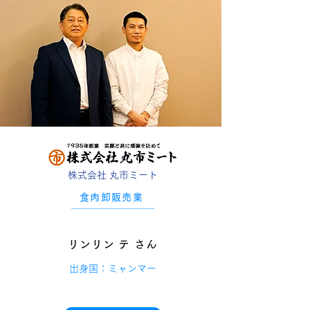
株式会社 丸市ミート
食肉卸販売業
リンリン テ さん
出身国：ミャンマー