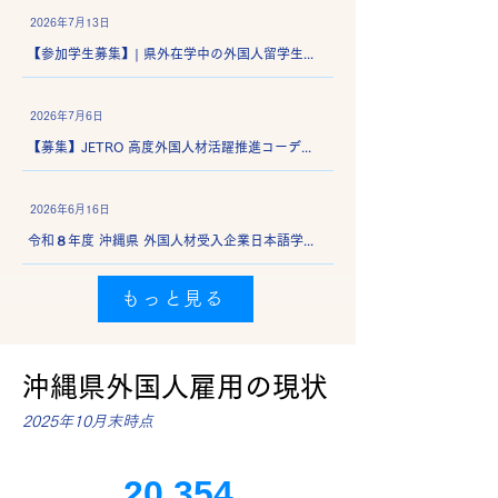
2026年7月13日
【参加学生募集】| 県外在学中の外国人留学生向け 沖縄県インターンシップ参加者募集（9月30日〆切）
2026年7月6日
【募集】JETRO 高度外国人材活躍推進コーディネーターによる伴走型支援（英語話者特化型 Global Challenge Course）参加企業募集
2026年6月16日
令和８年度 沖縄県 外国人材受入企業日本語学習支援事業
もっと見る
沖縄県外国人雇用の現状
2025年10月末時点
20,354