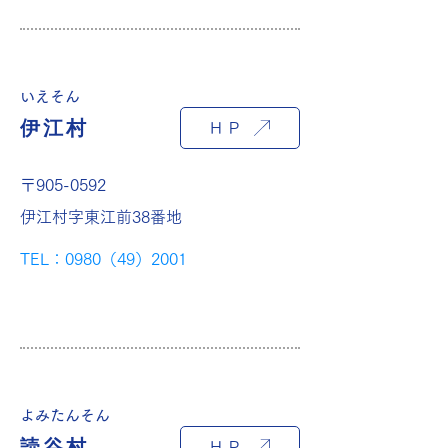
いえそん
伊江村
ＨＰ
〒905-0592
伊江村字東江前38番地
TEL：0980（49）2001
よみたんそん
読谷村
ＨＰ