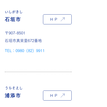
いしがきし
石垣市
ＨＰ
〒907-8501
石垣市真栄里672番地
TEL：0980（82）9911
うらそえし
浦添市
ＨＰ