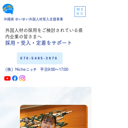
ME
NU
沖縄県 ゆいゆい外国人材受入支援事業
外国人材の採用をご
検討されている県
内企業の皆さまへ
採用・受入・定着
をサポート
070-5485-3970
（株）Niche
ニッチ
平日9:00〜17:00