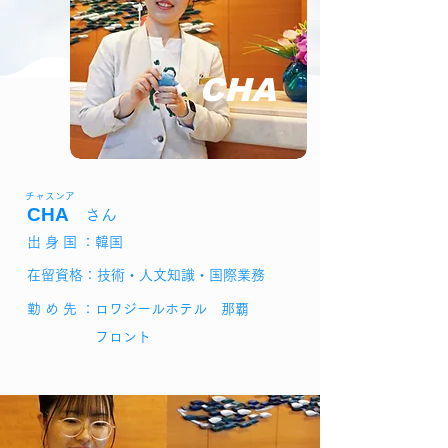
CHA
チャスンア
CHA
さん
出 身 国 ：韓国
在留資格：技術・人文知識・国際業務
勤 め 先 ：ロワジールホテル 那覇
フロント