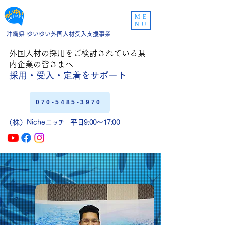
ME
NU
沖縄県 ゆいゆい外国人材受入支援事業
外国人材の採用をご
検討されている県
内企業の皆さまへ
採用・受入・定着
をサポート
070-5485-3970
（株）Niche
ニッチ
平日9:00〜17:00