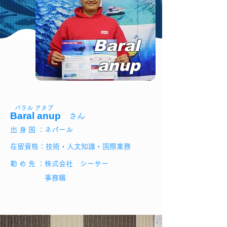
Baral
anup
バラル アヌプ
Baral anup
さん
出 身 国 ：ネパール
在留資格：技術・人文知識・国際業務
勤 め 先 ：株式会社 シーサー
事務職