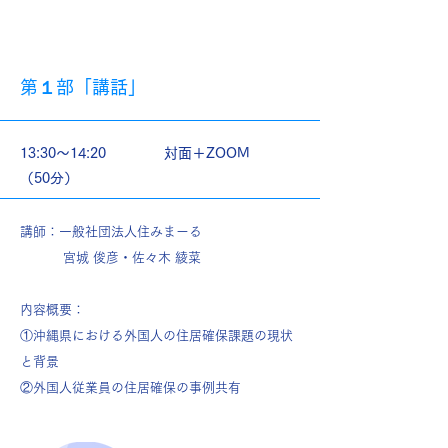
第１部「講話」
13:30～14:20
対面＋ZOOM
（50分）
講師：一
般社団法人住みまーる
宮城 俊彦・佐々木 綾菜
内容概要：
①沖縄県における外国人の住居確保課題の現状
と背景
②外国人従業員の住居確保の事例共有