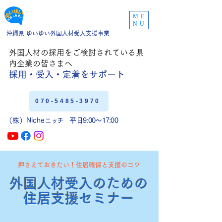
ME
NU
沖縄県 ゆいゆい外国人材受入支援事業
外国人材の採用をご
検討されている県
内企業の皆さまへ
採用・受入・定着
をサポート
070-5485-3970
（株）Niche
ニッチ
平日9:00〜17:00
押さえておきたい！住居確保と支援のコツ
外国人材受入のための
住居支援セミナー