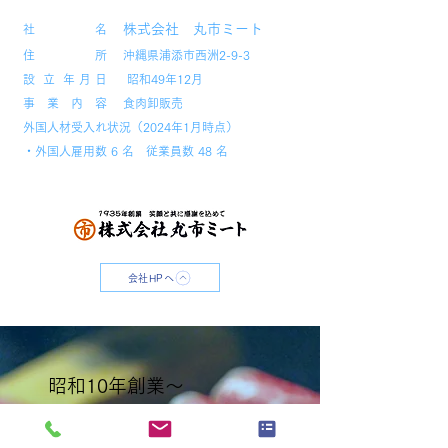
株式会社 丸市ミート
社 名
住 所 沖縄県浦添市西洲2-9-3
設 立 年 月 日 昭和49年12月
事 業 内 容 食肉卸販売
外国人材受入れ状況（2024年1月時点）
・外国人雇用数 6 名 従業員数 48 名
会社HPへ
昭和10年創業〜
沖縄食文化・伝統の味を