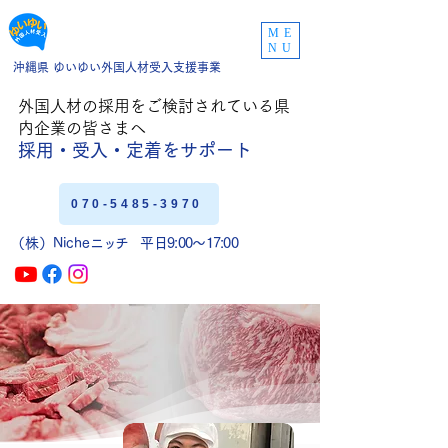
ME
NU
沖縄県 ゆいゆい外国人材受入支援事業
外国人材の採用をご
検討されている県
内企業の皆さまへ
採用・受入・定着
をサポート
070-5485-3970
（株）Niche
ニッチ
平日9:00〜17:00