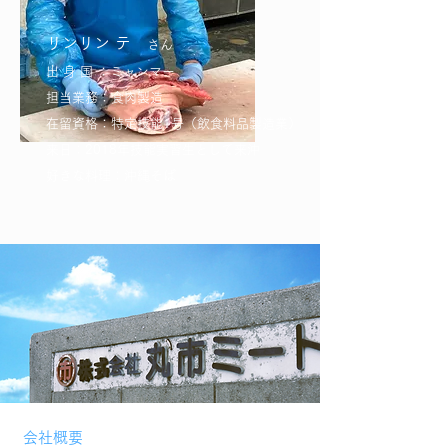
リンリン テ
さん
出 身 国 ：ミャンマー
担当業務：食肉製造
在留資格：特定技能1号（飲食料品製造業）
来日：2018年技能実習生として来沖
好きな料理：沖縄そば
会社概要