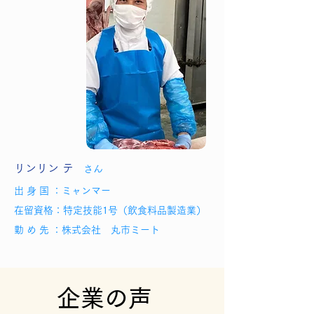
リンリン テ
さん
出 身 国 ：
ミャンマー
在留資格：
特定技能1号（飲食料品製造業）
勤 め 先 ：株式会社 丸市ミート
企業の声