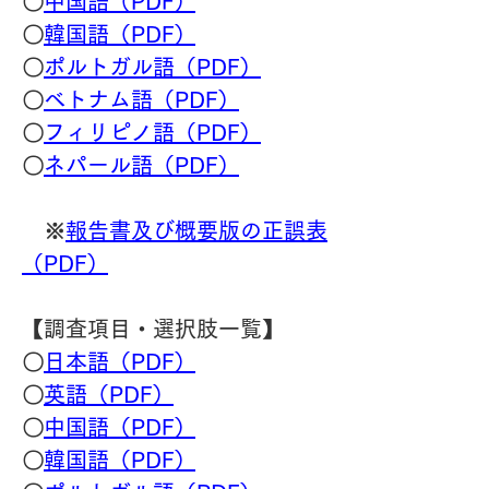
〇
中国語（PDF）
〇
韓国語（PDF）
〇
ポルトガル語（PDF）
〇
ベトナム語（PDF）
〇
フィリピノ語（PDF）
〇
ネパール語（PDF）
　※
報告書及び概要版の正誤表
（PDF）
【調査項目・選択肢一覧】
〇
日本語（PDF）
〇
英語（PDF）
〇
中国語（PDF）
〇
韓国語（PDF）