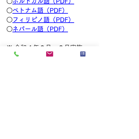
〇
ポルトガル語（PDF）
〇
ベトナム語（PDF）
〇
フィリピノ語（PDF）
〇
ネパール語（PDF）
※ 令和４年２月～３月実施、
令和４年８月公表
※ 「令和３年度在留外国人に
対する基礎調査報告書」は、法
務省が依頼した委託先による調
査報告書を踏まえて作成してい
ます。
当該報告書についてはこ
ちら(PDF)
を御参照ください。