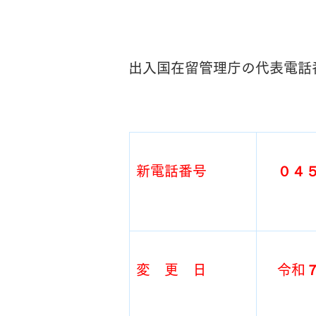
出入国在留管理庁の代表電話
新電話番号
　０４
変　更　日
令和