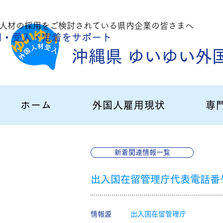
人材の採用をご
検討されている県内企業の皆さまへ
用・受入・定着
をサポート
沖縄県 ゆいゆい外
ホーム
外国人雇用現状
専
新着関連情報一覧
出入国在留管理庁代表電話番
​情報源
出入国在留管理庁