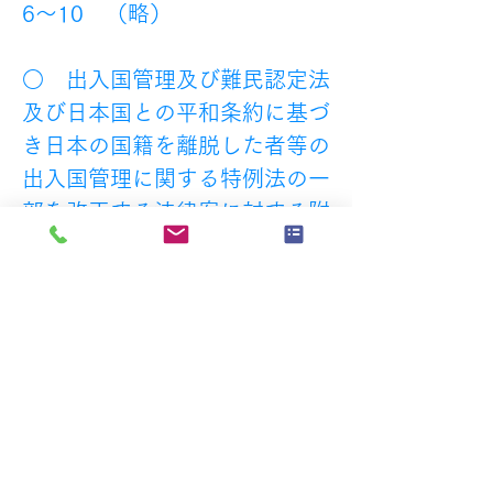
6～10　（略）
○　出入国管理及び難民認定法
及び日本国との平和条約に基づ
き日本の国籍を離脱した者等の
出入国管理に関する特例法の一
部を改正する法律案に対する附
帯決議
　14  在留特別許可のガイドラ
インの策定に当たっては、子ど
もの利益や家族の結合、日本人
又は特別永住者との婚姻関係や
無国籍性への十分な配慮を行う
こと。