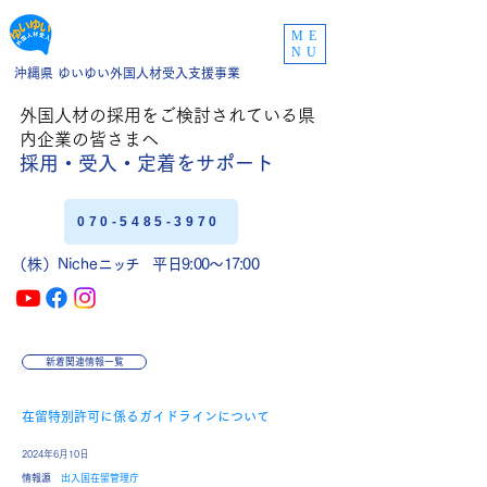
ME
NU
沖縄県 ゆいゆい外国人材受入支援事業
外国人材の採用をご
検討されている県
内企業の皆さまへ
採用・受入・定着
をサポート
070-5485-3970
（株）Niche
ニッチ
平日9:00〜17:00
新着関連情報一覧
在留特別許可に係るガイドラインについて
2024年6月10日
​情報源
出入国在留管理庁