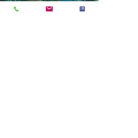
外国人雇用現状
沖縄県外国人雇用現状
外国人受入れ企業事例
専門家相談
専門家相談を予約する
相談員プロフィール