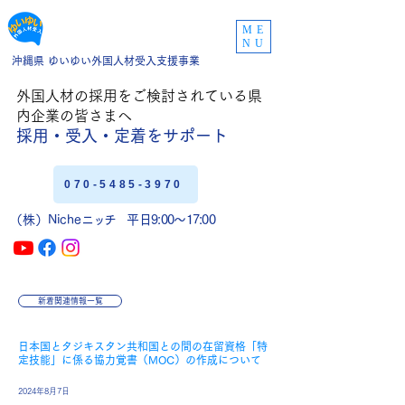
ME
NU
沖縄県 ゆいゆい外国人材受入支援事業
外国人材の採用をご
検討されている県
内企業の皆さまへ
採用・受入・定着
をサポート
070-5485-3970
（株）Niche
ニッチ
平日9:00〜17:00
新着関連情報一覧
日本国とタジキスタン共和国との間の在留資格「特
定技能」に係る協力覚書（MOC）の作成について
2024年8月7日