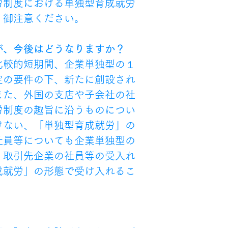
労制度における単独型育成就労
、御注意ください。
が、今後はどうなりますか？
比較的短期間、企業単独型の１
定の要件の下、新たに創設され
また、外国の支店や子会社の社
労制度の趣旨に沿うものについ
けない、「単独型育成就労」の
社員等についても企業単独型の
、取引先企業の社員等の受入れ
成就労」の形態で受け入れるこ