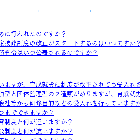
めに行われたのですか？
定技能制度の改正がスタートするのはいつですか
務省令はいつ公表されるのですか？
いますが、育成就労に制度が改正されても受入れ
独型と団体監理型の２種類がありますが、育成就
会社等から研修目的などの受入れを行っています
つまでできますか？
習制度と何が違いますか？
能制度と何が違いますか？