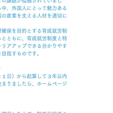
どの課題が指摘されていまし
る中、外国人にとって魅力ある
国の産業を支える人材を適切に
材確保を目的とする育成就労制
るとともに、育成就労制度と特
ャリアアップできる分かりやす
を目指すものです。
？
２１日）から起算して３年以内
決まりましたら、ホームページ