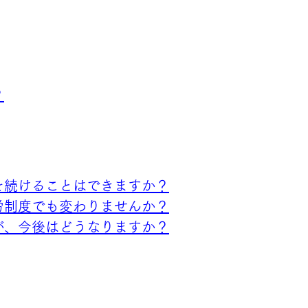
？
を続けることはできますか？
労制度でも変わりませんか？
が、今後はどうなりますか？