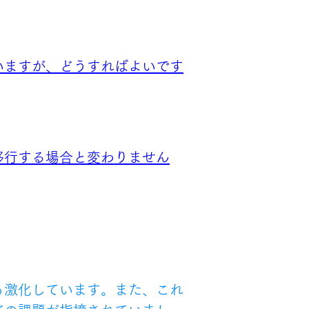
いますが、どうすればよいです
移行する場合と変わりません
も激化しています。また、これ