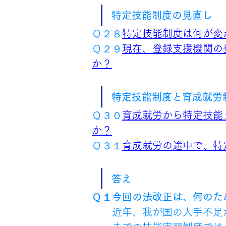
特定技能制度の見直し
Ｑ２８
特定技能制度は何が変
Ｑ２９
現在、登録支援機関の
か？
特定技能制度と育成就労
Ｑ３０
育成就労から特定技能
か？
Ｑ３１
育成就労の途中で、特
答え
Ｑ１今回の法改正は、何のた
近年、我が国の人手不足