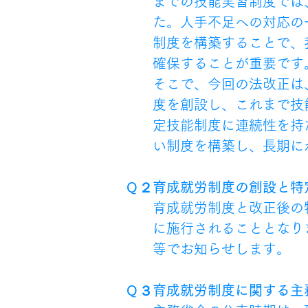
までの技能実習制度では
た。人手不足への対応の
制度を構築することで、
確保することが重要です
そこで、今回の法改正は
度を創設し、これまで技
定技能制度に連続性を持
い制度を構築し、長期に
Ｑ２育成就労制度の創設と特
育成就労制度と改正後の
に施行されることとなり
等でお知らせします。
Ｑ３育成就労制度に関する主