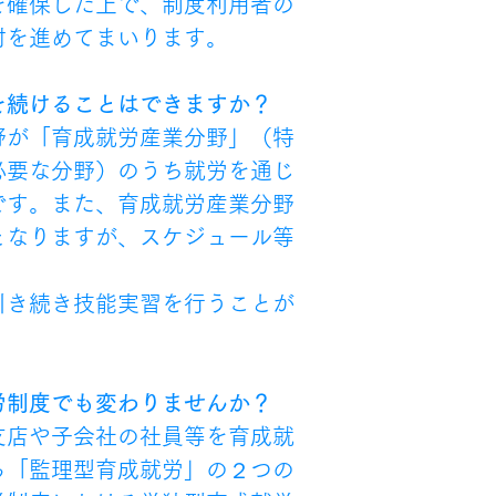
を確保した上で、制度利用者の
討を進めてまいります。
を続けることはできますか？
野が「育成就労産業分野」（特
必要な分野）のうち就労を通じ
です。また、育成就労産業分野
となりますが、スケジュール等
引き続き技能実習を行うことが
労制度でも変わりませんか？
支店や子会社の社員等を育成就
る「監理型育成就労」の２つの