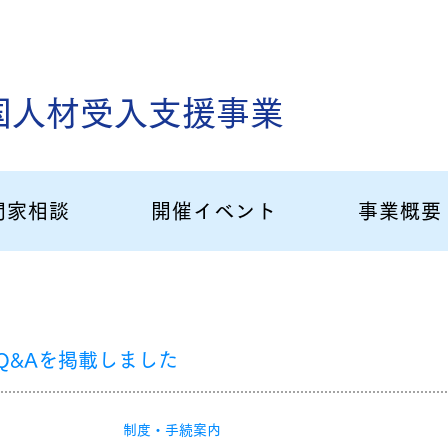
国人材受入支援事業
門家相談
開催イベント
事業概要
Q&Aを掲載しました
制度・手続案内