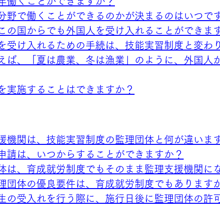
年働くことができますか？
分野で働くことができるのかが決まるのはいつで
この国からでも外国人を受け入れることができま
を受け入れるための手続は、技能実習制度と変わ
えば、「夏は農業、冬は漁業」のように、外国人
を実施することはできますか？
援機関は、技能実習制度の監理団体と何が違いま
申請は、いつからすることができますか？
体は、育成就労制度でもそのまま監理支援機関に
理団体の優良要件は、育成就労制度でもあります
生の受入れを行う際に、施行日後に監理団体の許