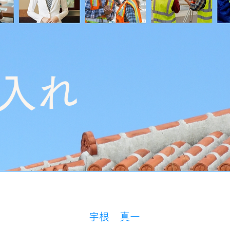
入れ
宇根 真一