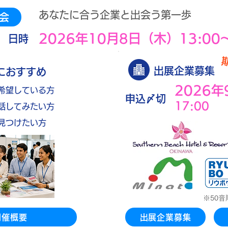
あなたに合う企業と出会う第一歩
会
2026年10月8日（木）13:00〜
​日時
出展企業募集
におすすめ
2026
希望している方
申込〆切
17:00
話してみたい方
を見つけたい方
※50
開催概要
出展企業募集