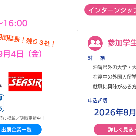
インターンシッ
16:00
期間延長！残り３社！
参加学
年9月4日（金）
対 象
沖縄県外の大学・
在籍中の外国⼈留
就職に興味がある
​申込〆切
2026年8
音順に掲載／随時更新中！
出展企業一覧
詳しく見る