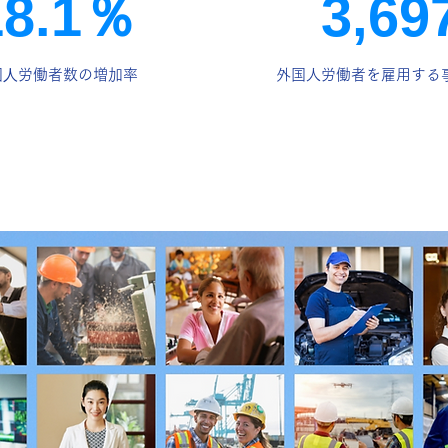
18.1％
3,69
国⼈労働者数の増加率
外国人労働者を雇用する