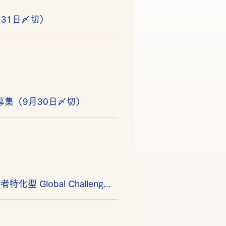
31日〆切）
集（9月30日〆切）
【募集】JETRO 高度外国人材活躍推進コーディネーターによる伴走型支援（英語話者特化型 Global Challenge Course）参加企業募集