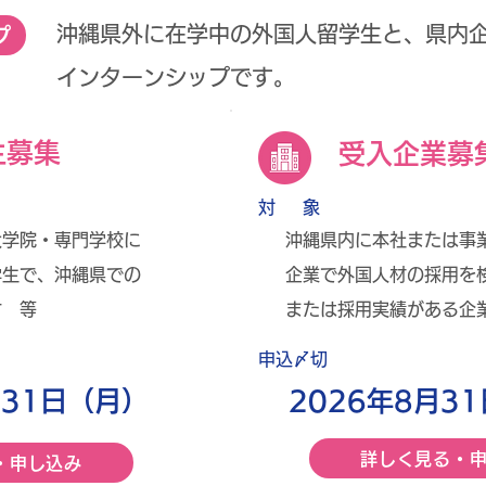
沖縄県外に在学中の外国人留学生と、県内
プ
インターンシップです。
生募集
受入企業募
対 象
大学院・専門学校に
沖縄県内に本社または事
学生で、沖縄県での
企業で外国人材の採用を
方 等
または採用実績がある企業
​申込〆切
月31日（月）
2026年8月3
詳しく見る・
・申し込み