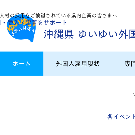
人材の採用をご
検討されている県内企業の皆さまへ
用・受入・定着
をサポート
沖縄県 ゆいゆい外
ホーム
外国人雇用現状
専
各イベン