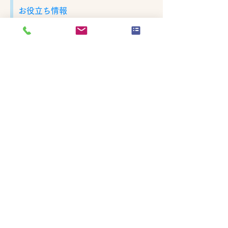
お役立ち情報
沖縄県内求人情報
企業様へのガイドブック
沖縄県医療機関を検索
沖縄県市役所を検索
沖縄県日本語学校を検索
沖縄県関連公共事業
災害時に役立つ情報
交通安全ルール
動画
セミナー動画
生活オリエンテーション動画